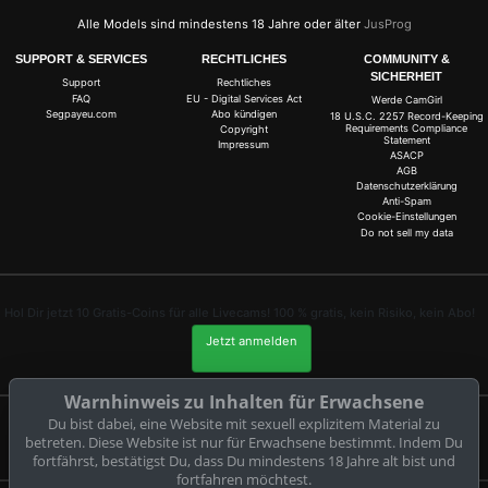
Alle Models sind mindestens 18 Jahre oder älter
JusProg
SUPPORT & SERVICES
RECHTLICHES
COMMUNITY &
SICHERHEIT
Support
Rechtliches
FAQ
EU - Digital Services Act
Werde CamGirl
Segpayeu.com
Abo kündigen
18 U.S.C. 2257 Record-Keeping
Requirements Compliance
Copyright
Statement
Impressum
ASACP
AGB
Datenschutzerklärung
Anti-Spam
Cookie-Einstellungen
Do not sell my data
Hol Dir jetzt 10 Gratis-Coins für alle Livecams! 100 % gratis, kein Risiko, kein Abo!
Jetzt anmelden
Warnhinweis zu Inhalten für Erwachsene
Du bist dabei, eine Website mit sexuell explizitem Material zu
Beschwerden und Entfernung von Inhalten
betreten. Diese Website ist nur für Erwachsene bestimmt. Indem Du
fortfährst, bestätigst Du, dass Du mindestens 18 Jahre alt bist und
fortfahren möchtest.